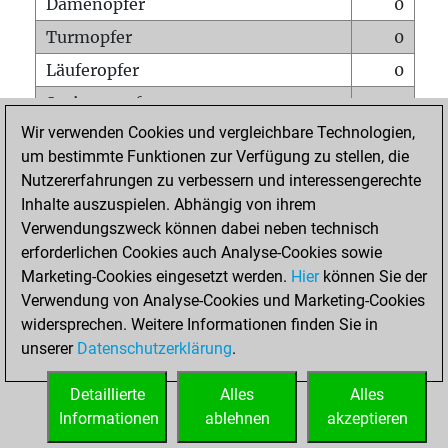
Damenopfer
0
Turmopfer
0
Läuferopfer
0
Springeropfer
2
Wir verwenden Cookies und vergleichbare Technologien,
Bauernopfer
0
um bestimmte Funktionen zur Verfügung zu stellen, die
Matt auf vollem Brett
0
Nutzererfahrungen zu verbessern und interessengerechte
Bauer setzt Matt
0
Inhalte auszuspielen. Abhängig von ihrem
Verwendungszweck können dabei neben technisch
Erstickte Matts
0
erforderlichen Cookies auch Analyse-Cookies sowie
Unterverwandlungen
0
Marketing-Cookies eingesetzt werden.
Hier
können Sie der
Verwendung von Analyse-Cookies und Marketing-Cookies
Türme auf der siebten
0
widersprechen. Weitere Informationen finden Sie in
unserer
Datenschutzerklärung
.
STARTSEITE
Detaillierte
Alles
Alles
Informationen
ablehnen
akzeptieren