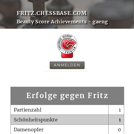
FRITZ.CHESSBASE.COM
Beauty Score Achievements - gaeng
ANMELDEN
Erfolge gegen Fritz
Partienzahl
1
Schönheitspunkte
1
Damenopfer
0