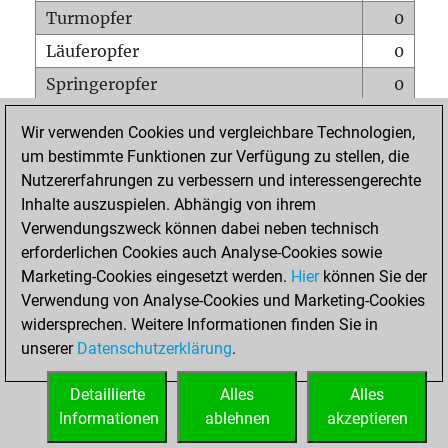
Turmopfer
0
Läuferopfer
0
Springeropfer
0
Bauernopfer
0
Wir verwenden Cookies und vergleichbare Technologien,
Matt auf vollem Brett
0
um bestimmte Funktionen zur Verfügung zu stellen, die
Nutzererfahrungen zu verbessern und interessengerechte
Bauer setzt Matt
0
Inhalte auszuspielen. Abhängig von ihrem
Erstickte Matts
0
Verwendungszweck können dabei neben technisch
Unterverwandlungen
0
erforderlichen Cookies auch Analyse-Cookies sowie
Marketing-Cookies eingesetzt werden.
Hier
können Sie der
Türme auf der siebten
0
Verwendung von Analyse-Cookies und Marketing-Cookies
widersprechen. Weitere Informationen finden Sie in
unserer
Datenschutzerklärung
.
STARTSEITE
Detaillierte
Alles
Alles
Informationen
ablehnen
akzeptieren