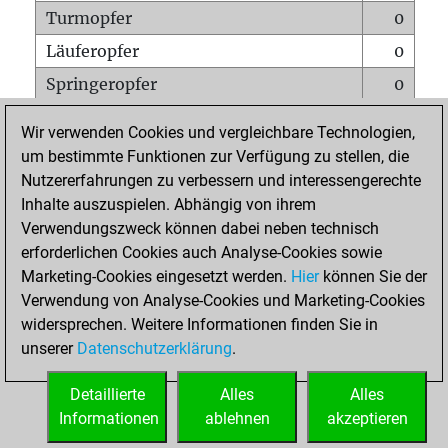
Turmopfer
0
Läuferopfer
0
Springeropfer
0
Bauernopfer
0
Wir verwenden Cookies und vergleichbare Technologien,
Matt auf vollem Brett
0
um bestimmte Funktionen zur Verfügung zu stellen, die
Nutzererfahrungen zu verbessern und interessengerechte
Bauer setzt Matt
0
Inhalte auszuspielen. Abhängig von ihrem
Erstickte Matts
0
Verwendungszweck können dabei neben technisch
Unterverwandlungen
0
erforderlichen Cookies auch Analyse-Cookies sowie
Marketing-Cookies eingesetzt werden.
Hier
können Sie der
Türme auf der siebten
0
Verwendung von Analyse-Cookies und Marketing-Cookies
widersprechen. Weitere Informationen finden Sie in
unserer
Datenschutzerklärung
.
STARTSEITE
Detaillierte
Alles
Alles
Informationen
ablehnen
akzeptieren