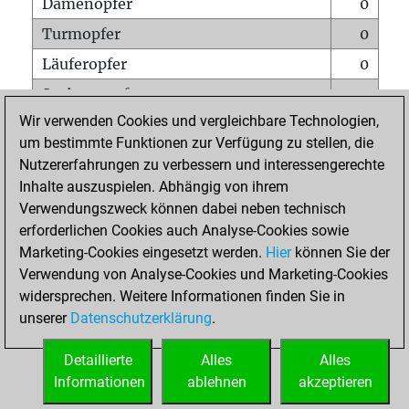
Damenopfer
0
Turmopfer
0
Läuferopfer
0
Springeropfer
0
Wir verwenden Cookies und vergleichbare Technologien,
Bauernopfer
0
um bestimmte Funktionen zur Verfügung zu stellen, die
Matt auf vollem Brett
0
Nutzererfahrungen zu verbessern und interessengerechte
Bauer setzt Matt
0
Inhalte auszuspielen. Abhängig von ihrem
Verwendungszweck können dabei neben technisch
Erstickte Matts
0
erforderlichen Cookies auch Analyse-Cookies sowie
Unterverwandlungen
0
Marketing-Cookies eingesetzt werden.
Hier
können Sie der
Verwendung von Analyse-Cookies und Marketing-Cookies
Türme auf der siebten
0
widersprechen. Weitere Informationen finden Sie in
unserer
Datenschutzerklärung
.
STARTSEITE
Detaillierte
Alles
Alles
Informationen
ablehnen
akzeptieren