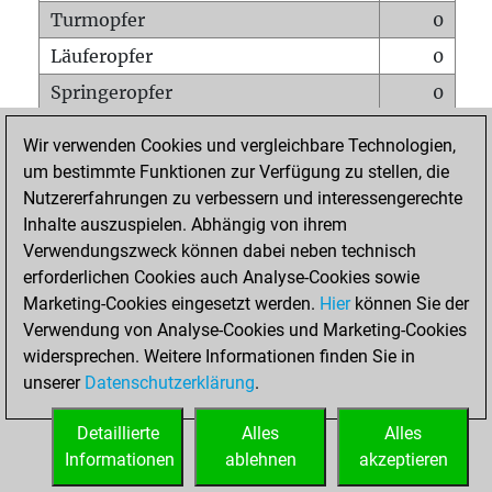
Turmopfer
0
Läuferopfer
0
Springeropfer
0
Bauernopfer
0
Wir verwenden Cookies und vergleichbare Technologien,
Matt auf vollem Brett
0
um bestimmte Funktionen zur Verfügung zu stellen, die
Nutzererfahrungen zu verbessern und interessengerechte
Bauer setzt Matt
0
Inhalte auszuspielen. Abhängig von ihrem
Erstickte Matts
0
Verwendungszweck können dabei neben technisch
Unterverwandlungen
0
erforderlichen Cookies auch Analyse-Cookies sowie
Marketing-Cookies eingesetzt werden.
Hier
können Sie der
Türme auf der siebten
0
Verwendung von Analyse-Cookies und Marketing-Cookies
widersprechen. Weitere Informationen finden Sie in
unserer
Datenschutzerklärung
.
STARTSEITE
Detaillierte
Alles
Alles
Informationen
ablehnen
akzeptieren