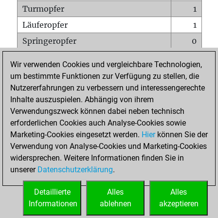
Turmopfer
1
Läuferopfer
1
Springeropfer
0
Bauernopfer
0
Wir verwenden Cookies und vergleichbare Technologien,
Matt auf vollem Brett
0
um bestimmte Funktionen zur Verfügung zu stellen, die
Nutzererfahrungen zu verbessern und interessengerechte
Bauer setzt Matt
0
Inhalte auszuspielen. Abhängig von ihrem
Erstickte Matts
0
Verwendungszweck können dabei neben technisch
Unterverwandlungen
0
erforderlichen Cookies auch Analyse-Cookies sowie
Marketing-Cookies eingesetzt werden.
Hier
können Sie der
Türme auf der siebten
0
Verwendung von Analyse-Cookies und Marketing-Cookies
widersprechen. Weitere Informationen finden Sie in
unserer
Datenschutzerklärung
.
STARTSEITE
Detaillierte
Alles
Alles
Informationen
ablehnen
akzeptieren