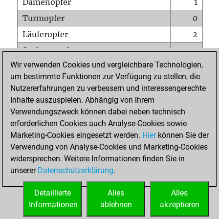
Damenopfer
1
Turmopfer
0
Läuferopfer
2
Springeropfer
0
Wir verwenden Cookies und vergleichbare Technologien,
Bauernopfer
1
um bestimmte Funktionen zur Verfügung zu stellen, die
Matt auf vollem Brett
0
Nutzererfahrungen zu verbessern und interessengerechte
Bauer setzt Matt
0
Inhalte auszuspielen. Abhängig von ihrem
Verwendungszweck können dabei neben technisch
Erstickte Matts
0
erforderlichen Cookies auch Analyse-Cookies sowie
Unterverwandlungen
0
Marketing-Cookies eingesetzt werden.
Hier
können Sie der
Verwendung von Analyse-Cookies und Marketing-Cookies
Türme auf der siebten
0
widersprechen. Weitere Informationen finden Sie in
unserer
Datenschutzerklärung
.
STARTSEITE
Detaillierte
Alles
Alles
Informationen
ablehnen
akzeptieren