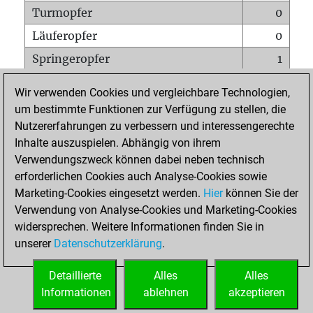
Turmopfer
0
Läuferopfer
0
Springeropfer
1
Bauernopfer
1
Wir verwenden Cookies und vergleichbare Technologien,
Matt auf vollem Brett
0
um bestimmte Funktionen zur Verfügung zu stellen, die
Nutzererfahrungen zu verbessern und interessengerechte
Bauer setzt Matt
0
Inhalte auszuspielen. Abhängig von ihrem
Erstickte Matts
0
Verwendungszweck können dabei neben technisch
Unterverwandlungen
0
erforderlichen Cookies auch Analyse-Cookies sowie
Marketing-Cookies eingesetzt werden.
Hier
können Sie der
Türme auf der siebten
0
Verwendung von Analyse-Cookies und Marketing-Cookies
widersprechen. Weitere Informationen finden Sie in
unserer
Datenschutzerklärung
.
STARTSEITE
Detaillierte
Alles
Alles
Informationen
ablehnen
akzeptieren