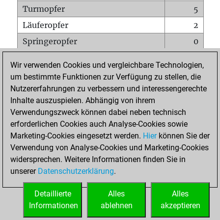
Turmopfer
5
Läuferopfer
2
Springeropfer
0
Bauernopfer
10
Wir verwenden Cookies und vergleichbare Technologien,
Matt auf vollem Brett
0
um bestimmte Funktionen zur Verfügung zu stellen, die
Nutzererfahrungen zu verbessern und interessengerechte
Bauer setzt Matt
0
Inhalte auszuspielen. Abhängig von ihrem
Erstickte Matts
0
Verwendungszweck können dabei neben technisch
Unterverwandlungen
0
erforderlichen Cookies auch Analyse-Cookies sowie
Marketing-Cookies eingesetzt werden.
Hier
können Sie der
Türme auf der siebten
0
Verwendung von Analyse-Cookies und Marketing-Cookies
widersprechen. Weitere Informationen finden Sie in
unserer
Datenschutzerklärung
.
STARTSEITE
Detaillierte
Alles
Alles
Informationen
ablehnen
akzeptieren