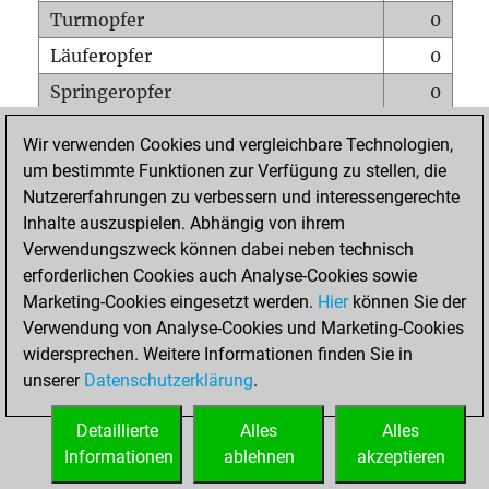
Turmopfer
0
Läuferopfer
0
Springeropfer
0
Bauernopfer
0
Wir verwenden Cookies und vergleichbare Technologien,
Matt auf vollem Brett
0
um bestimmte Funktionen zur Verfügung zu stellen, die
Nutzererfahrungen zu verbessern und interessengerechte
Bauer setzt Matt
0
Inhalte auszuspielen. Abhängig von ihrem
Erstickte Matts
0
Verwendungszweck können dabei neben technisch
Unterverwandlungen
0
erforderlichen Cookies auch Analyse-Cookies sowie
Marketing-Cookies eingesetzt werden.
Hier
können Sie der
Türme auf der siebten
0
Verwendung von Analyse-Cookies und Marketing-Cookies
widersprechen. Weitere Informationen finden Sie in
unserer
Datenschutzerklärung
.
STARTSEITE
Detaillierte
Alles
Alles
Informationen
ablehnen
akzeptieren