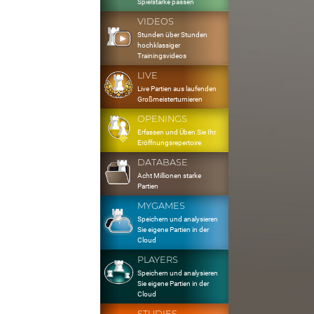
Spielstärke passen
VIDEOS
Stunden über Stunden
hochklassiger
Trainingsvideos
LIVE
Live Partien aus laufenden
Großmeisterturnieren
OPENINGS
Erfassen und Üben Sie Ihr
Eröffnungsrepertoire
DATABASE
Acht Millionen starke
Partien
MYGAMES
Speichern und analysieren
Sie eigene Partien in der
Cloud
PLAYERS
Speichern und analysieren
Sie eigene Partien in der
Cloud
STUDIES