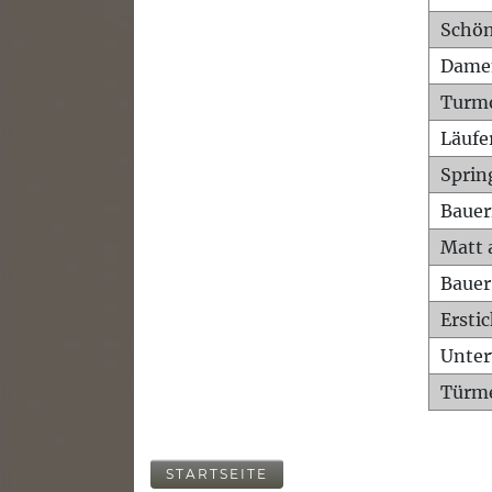
Schön
Dame
Turm
Läufe
Sprin
Bauer
Matt 
Bauer
Ersti
Unte
Türme
STARTSEITE