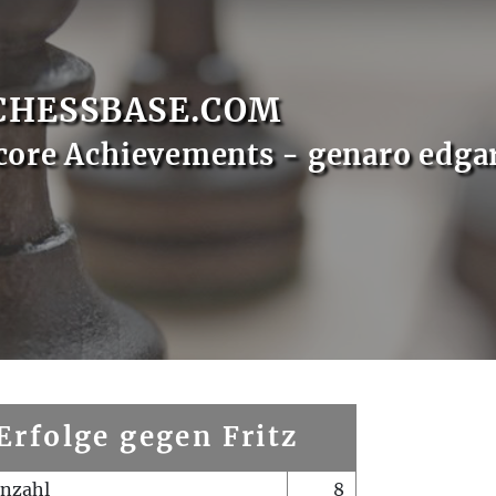
CHESSBASE.COM
core Achievements - genaro edga
Erfolge gegen Fritz
enzahl
8