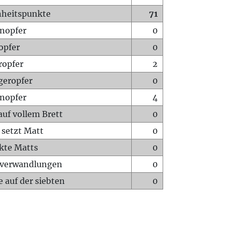
heitspunkte
71
nopfer
0
opfer
0
ropfer
2
geropfer
0
nopfer
4
auf vollem Brett
0
 setzt Matt
0
ckte Matts
0
rverwandlungen
0
 auf der siebten
0