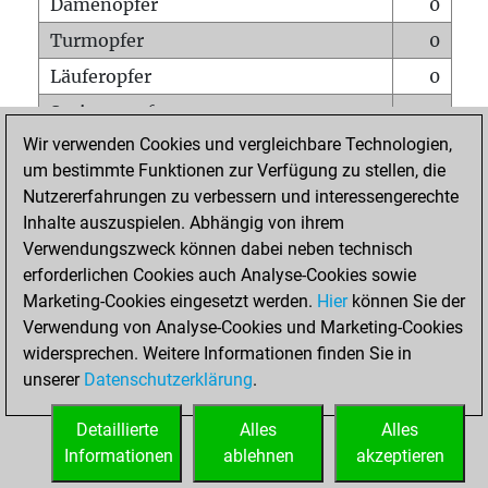
Damenopfer
0
Turmopfer
0
Läuferopfer
0
Springeropfer
0
Wir verwenden Cookies und vergleichbare Technologien,
Bauernopfer
1
um bestimmte Funktionen zur Verfügung zu stellen, die
Matt auf vollem Brett
0
Nutzererfahrungen zu verbessern und interessengerechte
Bauer setzt Matt
0
Inhalte auszuspielen. Abhängig von ihrem
Verwendungszweck können dabei neben technisch
Erstickte Matts
0
erforderlichen Cookies auch Analyse-Cookies sowie
Unterverwandlungen
0
Marketing-Cookies eingesetzt werden.
Hier
können Sie der
Verwendung von Analyse-Cookies und Marketing-Cookies
Türme auf der siebten
0
widersprechen. Weitere Informationen finden Sie in
unserer
Datenschutzerklärung
.
STARTSEITE
Detaillierte
Alles
Alles
Informationen
ablehnen
akzeptieren