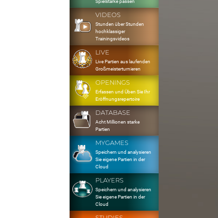
Spielstärke passen
VIDEOS
Stunden über Stunden
hochklassiger
Trainingsvideos
LIVE
Live Partien aus laufenden
Großmeisterturnieren
OPENINGS
Erfassen und Üben Sie Ihr
Eröffnungsrepertoire
DATABASE
Acht Millionen starke
Partien
MYGAMES
Speichern und analysieren
Sie eigene Partien in der
Cloud
PLAYERS
Speichern und analysieren
Sie eigene Partien in der
Cloud
STUDIES