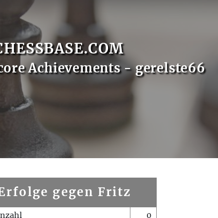
CHESSBASE.COM
core Achievements - gerelste66
Erfolge gegen Fritz
enzahl
0