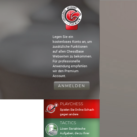
Legen Sie ein
kostenloses Konto an, um
zusätzliche Funktionen
auf allen ChessBase
Webseiten zu bekommen.
Für professionelle
Anwendung empfehlen
wir den Premium
Account.
ANMELDEN
PLAYCHESS
Spielen Sie Online Schach
gegen andere
TACTICS
Lösen Sie taktische
Aufgaben, die zu Ihrer