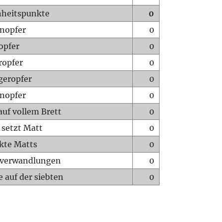
heitspunkte
0
nopfer
0
opfer
0
ropfer
0
geropfer
0
nopfer
0
auf vollem Brett
0
 setzt Matt
0
ckte Matts
0
rverwandlungen
0
 auf der siebten
0