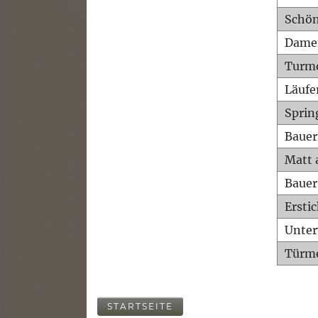
Schön
Dame
Turm
Läufe
Sprin
Bauer
Matt 
Bauer
Ersti
Unte
Türme
STARTSEITE