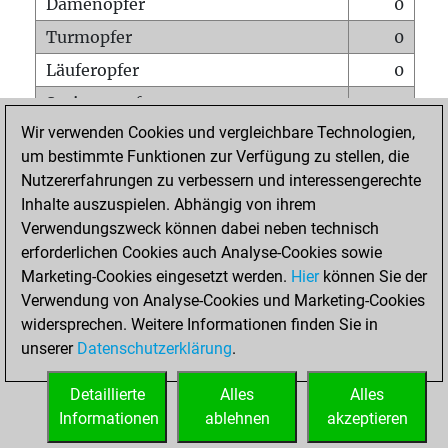
Damenopfer
0
Turmopfer
0
Läuferopfer
0
Springeropfer
0
Wir verwenden Cookies und vergleichbare Technologien,
Bauernopfer
0
um bestimmte Funktionen zur Verfügung zu stellen, die
Matt auf vollem Brett
0
Nutzererfahrungen zu verbessern und interessengerechte
Bauer setzt Matt
0
Inhalte auszuspielen. Abhängig von ihrem
Verwendungszweck können dabei neben technisch
Erstickte Matts
0
erforderlichen Cookies auch Analyse-Cookies sowie
Unterverwandlungen
0
Marketing-Cookies eingesetzt werden.
Hier
können Sie der
Verwendung von Analyse-Cookies und Marketing-Cookies
Türme auf der siebten
0
widersprechen. Weitere Informationen finden Sie in
unserer
Datenschutzerklärung
.
STARTSEITE
Detaillierte
Alles
Alles
Informationen
ablehnen
akzeptieren