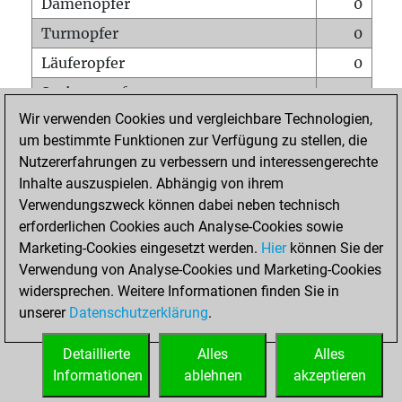
Damenopfer
0
Turmopfer
0
Läuferopfer
0
Springeropfer
1
Wir verwenden Cookies und vergleichbare Technologien,
Bauernopfer
2
um bestimmte Funktionen zur Verfügung zu stellen, die
Matt auf vollem Brett
0
Nutzererfahrungen zu verbessern und interessengerechte
Bauer setzt Matt
0
Inhalte auszuspielen. Abhängig von ihrem
Verwendungszweck können dabei neben technisch
Erstickte Matts
0
erforderlichen Cookies auch Analyse-Cookies sowie
Unterverwandlungen
0
Marketing-Cookies eingesetzt werden.
Hier
können Sie der
Verwendung von Analyse-Cookies und Marketing-Cookies
Türme auf der siebten
0
widersprechen. Weitere Informationen finden Sie in
unserer
Datenschutzerklärung
.
STARTSEITE
Detaillierte
Alles
Alles
Informationen
ablehnen
akzeptieren