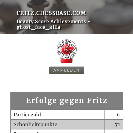
FRITZ.CHESSBASE.COM
Beauty Score Achievements -
ghost_face_killa
ANMELDEN
Erfolge gegen Fritz
Partienzahl
6
Schönheitspunkte
71