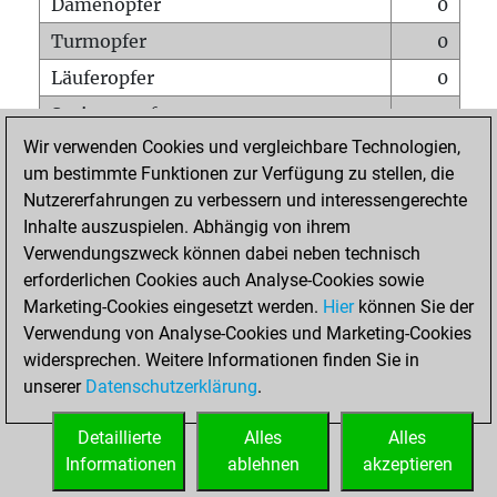
Damenopfer
0
Turmopfer
0
Läuferopfer
0
Springeropfer
0
Wir verwenden Cookies und vergleichbare Technologien,
Bauernopfer
2
um bestimmte Funktionen zur Verfügung zu stellen, die
Matt auf vollem Brett
0
Nutzererfahrungen zu verbessern und interessengerechte
Bauer setzt Matt
0
Inhalte auszuspielen. Abhängig von ihrem
Verwendungszweck können dabei neben technisch
Erstickte Matts
0
erforderlichen Cookies auch Analyse-Cookies sowie
Unterverwandlungen
0
Marketing-Cookies eingesetzt werden.
Hier
können Sie der
Verwendung von Analyse-Cookies und Marketing-Cookies
Türme auf der siebten
0
widersprechen. Weitere Informationen finden Sie in
unserer
Datenschutzerklärung
.
STARTSEITE
Detaillierte
Alles
Alles
Informationen
ablehnen
akzeptieren