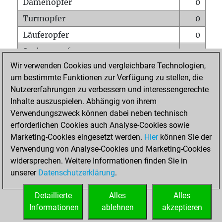
Damenopfer
0
Turmopfer
0
Läuferopfer
0
Springeropfer
0
Wir verwenden Cookies und vergleichbare Technologien,
Bauernopfer
0
um bestimmte Funktionen zur Verfügung zu stellen, die
Matt auf vollem Brett
0
Nutzererfahrungen zu verbessern und interessengerechte
Bauer setzt Matt
0
Inhalte auszuspielen. Abhängig von ihrem
Verwendungszweck können dabei neben technisch
Erstickte Matts
0
erforderlichen Cookies auch Analyse-Cookies sowie
Unterverwandlungen
0
Marketing-Cookies eingesetzt werden.
Hier
können Sie der
Verwendung von Analyse-Cookies und Marketing-Cookies
Türme auf der siebten
0
widersprechen. Weitere Informationen finden Sie in
unserer
Datenschutzerklärung
.
STARTSEITE
Detaillierte
Alles
Alles
Informationen
ablehnen
akzeptieren