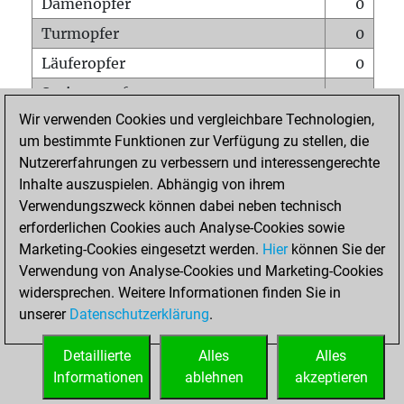
Damenopfer
0
Turmopfer
0
Läuferopfer
0
Springeropfer
0
Wir verwenden Cookies und vergleichbare Technologien,
Bauernopfer
0
um bestimmte Funktionen zur Verfügung zu stellen, die
Matt auf vollem Brett
0
Nutzererfahrungen zu verbessern und interessengerechte
Bauer setzt Matt
0
Inhalte auszuspielen. Abhängig von ihrem
Verwendungszweck können dabei neben technisch
Erstickte Matts
0
erforderlichen Cookies auch Analyse-Cookies sowie
Unterverwandlungen
0
Marketing-Cookies eingesetzt werden.
Hier
können Sie der
Verwendung von Analyse-Cookies und Marketing-Cookies
Türme auf der siebten
0
widersprechen. Weitere Informationen finden Sie in
unserer
Datenschutzerklärung
.
STARTSEITE
Detaillierte
Alles
Alles
Informationen
ablehnen
akzeptieren