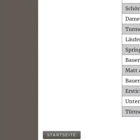
Schön
Dame
Turm
Läufe
Sprin
Bauer
Matt 
Bauer
Ersti
Unte
Türme
STARTSEITE