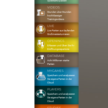
Spielstärke passen
VIDEOS
Stunden über Stunden
hochklassiger
Trainingsvideos
LIVE
Live Partien aus laufenden
Großmeisterturnieren
OPENINGS
Erfassen und Üben Sie Ihr
Eröffnungsrepertoire
DATABASE
Acht Millionen starke
Partien
MYGAMES
Speichern und analysieren
Sie eigene Partien in der
Cloud
PLAYERS
Speichern und analysieren
Sie eigene Partien in der
Cloud
STUDIES