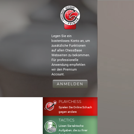
Legen Sie ein
kostenloses Konto an, um
zusätzliche Funktionen
auf allen ChessBase
Webseiten zu bekommen.
Für professionelle
Anwendung empfehlen
wir den Premium
Account.
ANMELDEN
PLAYCHESS
Spielen Sie Online Schach
gegen andere
TACTICS
Lösen Sie taktische
Aufgaben, die zu Ihrer