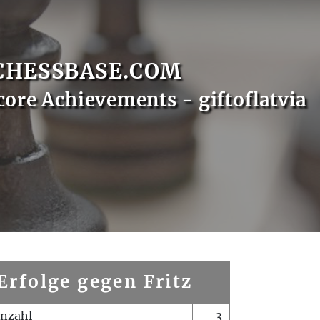
CHESSBASE.COM
core Achievements - giftoflatvia
Erfolge gegen Fritz
enzahl
3