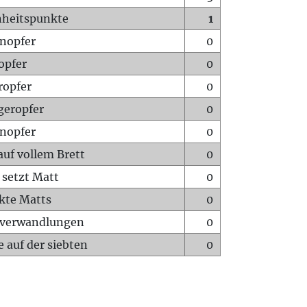
heitspunkte
1
nopfer
0
opfer
0
ropfer
0
geropfer
0
nopfer
0
auf vollem Brett
0
 setzt Matt
0
ckte Matts
0
rverwandlungen
0
 auf der siebten
0