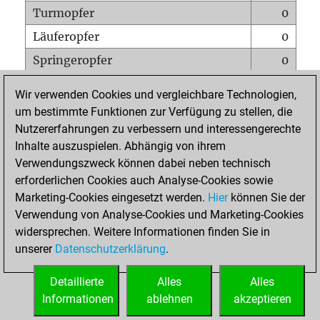
Turmopfer
0
Läuferopfer
0
Springeropfer
0
Bauernopfer
2
Wir verwenden Cookies und vergleichbare Technologien,
Matt auf vollem Brett
0
um bestimmte Funktionen zur Verfügung zu stellen, die
Nutzererfahrungen zu verbessern und interessengerechte
Bauer setzt Matt
0
Inhalte auszuspielen. Abhängig von ihrem
Erstickte Matts
0
Verwendungszweck können dabei neben technisch
Unterverwandlungen
0
erforderlichen Cookies auch Analyse-Cookies sowie
Marketing-Cookies eingesetzt werden.
Hier
können Sie der
Türme auf der siebten
1
Verwendung von Analyse-Cookies und Marketing-Cookies
widersprechen. Weitere Informationen finden Sie in
unserer
Datenschutzerklärung
.
STARTSEITE
Detaillierte
Alles
Alles
Informationen
ablehnen
akzeptieren