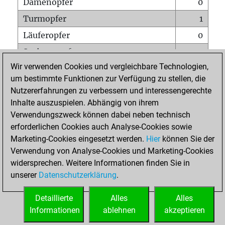
Damenopfer
0
Turmopfer
1
Läuferopfer
0
Springeropfer
0
Wir verwenden Cookies und vergleichbare Technologien,
Bauernopfer
2
um bestimmte Funktionen zur Verfügung zu stellen, die
Matt auf vollem Brett
0
Nutzererfahrungen zu verbessern und interessengerechte
Bauer setzt Matt
0
Inhalte auszuspielen. Abhängig von ihrem
Verwendungszweck können dabei neben technisch
Erstickte Matts
0
erforderlichen Cookies auch Analyse-Cookies sowie
Unterverwandlungen
0
Marketing-Cookies eingesetzt werden.
Hier
können Sie der
Verwendung von Analyse-Cookies und Marketing-Cookies
Türme auf der siebten
0
widersprechen. Weitere Informationen finden Sie in
unserer
Datenschutzerklärung
.
STARTSEITE
Detaillierte
Alles
Alles
Informationen
ablehnen
akzeptieren