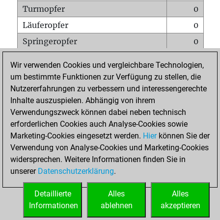
Turmopfer
0
Läuferopfer
0
Springeropfer
0
Bauernopfer
0
Wir verwenden Cookies und vergleichbare Technologien,
Matt auf vollem Brett
0
um bestimmte Funktionen zur Verfügung zu stellen, die
Nutzererfahrungen zu verbessern und interessengerechte
Bauer setzt Matt
0
Inhalte auszuspielen. Abhängig von ihrem
Erstickte Matts
0
Verwendungszweck können dabei neben technisch
Unterverwandlungen
0
erforderlichen Cookies auch Analyse-Cookies sowie
Marketing-Cookies eingesetzt werden.
Hier
können Sie der
Türme auf der siebten
0
Verwendung von Analyse-Cookies und Marketing-Cookies
widersprechen. Weitere Informationen finden Sie in
unserer
Datenschutzerklärung
.
STARTSEITE
Detaillierte
Alles
Alles
Informationen
ablehnen
akzeptieren