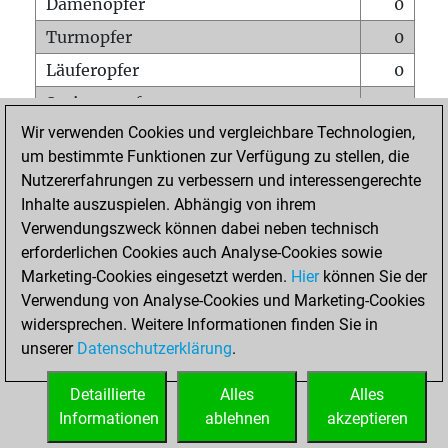
Damenopfer
0
Turmopfer
0
Läuferopfer
0
Springeropfer
0
Wir verwenden Cookies und vergleichbare Technologien,
Bauernopfer
0
um bestimmte Funktionen zur Verfügung zu stellen, die
Matt auf vollem Brett
0
Nutzererfahrungen zu verbessern und interessengerechte
Bauer setzt Matt
0
Inhalte auszuspielen. Abhängig von ihrem
Verwendungszweck können dabei neben technisch
Erstickte Matts
0
erforderlichen Cookies auch Analyse-Cookies sowie
Unterverwandlungen
0
Marketing-Cookies eingesetzt werden.
Hier
können Sie der
Verwendung von Analyse-Cookies und Marketing-Cookies
Türme auf der siebten
0
widersprechen. Weitere Informationen finden Sie in
unserer
Datenschutzerklärung
.
STARTSEITE
Detaillierte
Alles
Alles
Informationen
ablehnen
akzeptieren