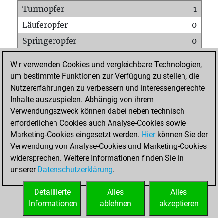
Turmopfer
1
Läuferopfer
0
Springeropfer
0
Bauernopfer
0
Wir verwenden Cookies und vergleichbare Technologien,
Matt auf vollem Brett
0
um bestimmte Funktionen zur Verfügung zu stellen, die
Nutzererfahrungen zu verbessern und interessengerechte
Bauer setzt Matt
0
Inhalte auszuspielen. Abhängig von ihrem
Erstickte Matts
0
Verwendungszweck können dabei neben technisch
Unterverwandlungen
0
erforderlichen Cookies auch Analyse-Cookies sowie
Marketing-Cookies eingesetzt werden.
Hier
können Sie der
Türme auf der siebten
0
Verwendung von Analyse-Cookies und Marketing-Cookies
widersprechen. Weitere Informationen finden Sie in
unserer
Datenschutzerklärung
.
STARTSEITE
Detaillierte
Alles
Alles
Informationen
ablehnen
akzeptieren