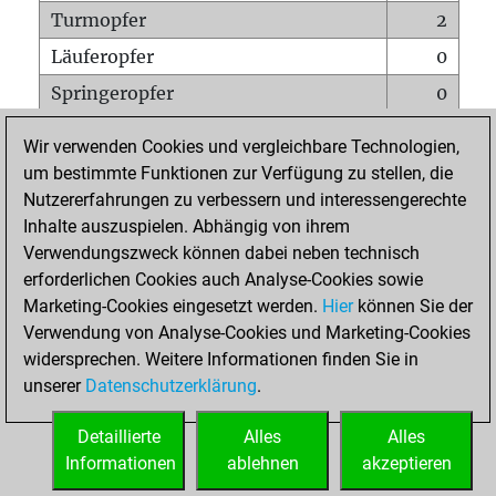
Turmopfer
2
Läuferopfer
0
Springeropfer
0
Bauernopfer
0
Wir verwenden Cookies und vergleichbare Technologien,
Matt auf vollem Brett
0
um bestimmte Funktionen zur Verfügung zu stellen, die
Nutzererfahrungen zu verbessern und interessengerechte
Bauer setzt Matt
0
Inhalte auszuspielen. Abhängig von ihrem
Erstickte Matts
0
Verwendungszweck können dabei neben technisch
Unterverwandlungen
0
erforderlichen Cookies auch Analyse-Cookies sowie
Marketing-Cookies eingesetzt werden.
Hier
können Sie der
Türme auf der siebten
0
Verwendung von Analyse-Cookies und Marketing-Cookies
widersprechen. Weitere Informationen finden Sie in
unserer
Datenschutzerklärung
.
STARTSEITE
Detaillierte
Alles
Alles
Informationen
ablehnen
akzeptieren