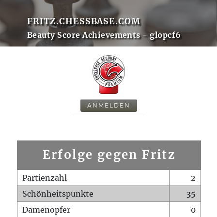
FRITZ.CHESSBASE.COM
Beauty Score Achievements - glopcf6
ANMELDEN
Erfolge gegen Fritz
Partienzahl
2
Schönheitspunkte
35
Damenopfer
0