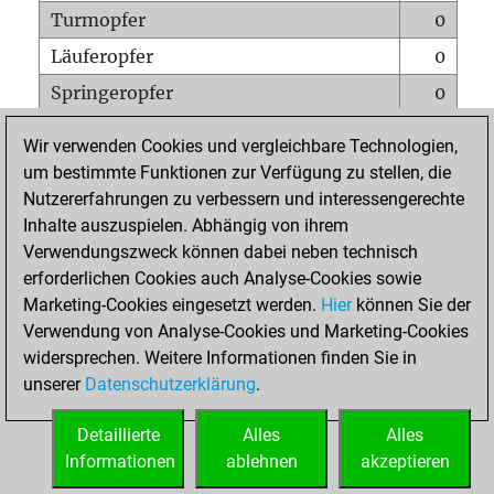
Turmopfer
0
Läuferopfer
0
Springeropfer
0
Bauernopfer
1
Wir verwenden Cookies und vergleichbare Technologien,
Matt auf vollem Brett
0
um bestimmte Funktionen zur Verfügung zu stellen, die
Nutzererfahrungen zu verbessern und interessengerechte
Bauer setzt Matt
0
Inhalte auszuspielen. Abhängig von ihrem
Erstickte Matts
0
Verwendungszweck können dabei neben technisch
Unterverwandlungen
0
erforderlichen Cookies auch Analyse-Cookies sowie
Marketing-Cookies eingesetzt werden.
Hier
können Sie der
Türme auf der siebten
0
Verwendung von Analyse-Cookies und Marketing-Cookies
widersprechen. Weitere Informationen finden Sie in
unserer
Datenschutzerklärung
.
STARTSEITE
Detaillierte
Alles
Alles
Informationen
ablehnen
akzeptieren