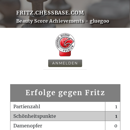
FRITZ.CHESSBASE.COM
Beauty Score Achievements - gluegoo
ANMELDEN
Erfolge gegen Fritz
Partienzahl
1
Schönheitspunkte
1
Damenopfer
0