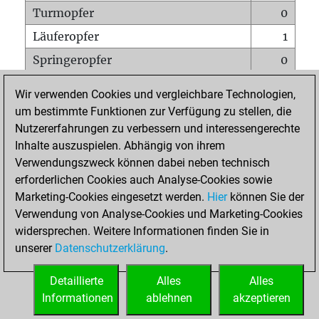
Turmopfer
0
Läuferopfer
1
Springeropfer
0
Bauernopfer
1
Wir verwenden Cookies und vergleichbare Technologien,
Matt auf vollem Brett
0
um bestimmte Funktionen zur Verfügung zu stellen, die
Nutzererfahrungen zu verbessern und interessengerechte
Bauer setzt Matt
0
Inhalte auszuspielen. Abhängig von ihrem
Erstickte Matts
0
Verwendungszweck können dabei neben technisch
Unterverwandlungen
0
erforderlichen Cookies auch Analyse-Cookies sowie
Marketing-Cookies eingesetzt werden.
Hier
können Sie der
Türme auf der siebten
0
Verwendung von Analyse-Cookies und Marketing-Cookies
widersprechen. Weitere Informationen finden Sie in
unserer
Datenschutzerklärung
.
STARTSEITE
Detaillierte
Alles
Alles
Informationen
ablehnen
akzeptieren