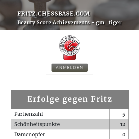
FRITZ.CHESSBASE.COM
Beauty Score Achievements - gm_tiger
ANMELDEN
Erfolge gegen Fritz
Partienzahl
5
Schönheitspunkte
12
Damenopfer
0