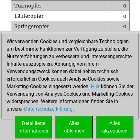
Turmopfer
0
Läuferopfer
0
Springeropfer
0
Bauernopfer
0
Wir verwenden Cookies und vergleichbare Technologien,
Matt auf vollem Brett
0
um bestimmte Funktionen zur Verfügung zu stellen, die
Nutzererfahrungen zu verbessern und interessengerechte
Bauer setzt Matt
0
Inhalte auszuspielen. Abhängig von ihrem
Erstickte Matts
0
Verwendungszweck können dabei neben technisch
Unterverwandlungen
0
erforderlichen Cookies auch Analyse-Cookies sowie
Marketing-Cookies eingesetzt werden.
Hier
können Sie der
Türme auf der siebten
0
Verwendung von Analyse-Cookies und Marketing-Cookies
widersprechen. Weitere Informationen finden Sie in
unserer
Datenschutzerklärung
.
STARTSEITE
Detaillierte
Alles
Alles
Informationen
ablehnen
akzeptieren