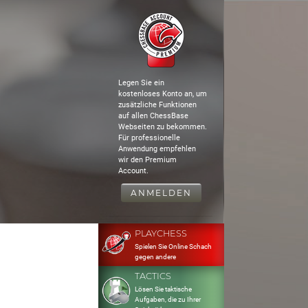
Legen Sie ein
kostenloses Konto an, um
zusätzliche Funktionen
auf allen ChessBase
Webseiten zu bekommen.
Für professionelle
Anwendung empfehlen
wir den Premium
Account.
ANMELDEN
PLAYCHESS
Spielen Sie Online Schach
gegen andere
TACTICS
Lösen Sie taktische
Aufgaben, die zu Ihrer