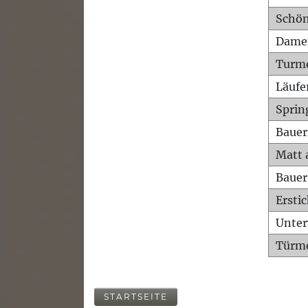
Schön
Dame
Turm
Läufe
Sprin
Bauer
Matt 
Bauer
Ersti
Unte
Türme
STARTSEITE