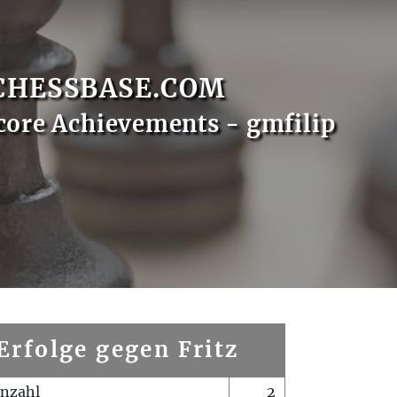
CHESSBASE.COM
core Achievements - gmfilip
Erfolge gegen Fritz
enzahl
2