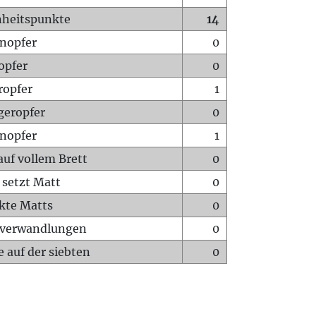
heitspunkte
14
nopfer
0
opfer
0
ropfer
1
geropfer
0
nopfer
1
auf vollem Brett
0
 setzt Matt
0
ckte Matts
0
rverwandlungen
0
 auf der siebten
0