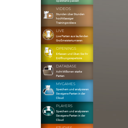
Spielstärke passen
VIDEOS
Stunden über Stunden
hochklassiger
Trainingsvideos
LIVE
Live Partien aus laufenden
Großmeisterturnieren
OPENINGS
Erfassen und Üben Sie Ihr
Eröffnungsrepertoire
DATABASE
Acht Millionen starke
Partien
MYGAMES
Speichern und analysieren
Sie eigene Partien in der
Cloud
PLAYERS
Speichern und analysieren
Sie eigene Partien in der
Cloud
STUDIES