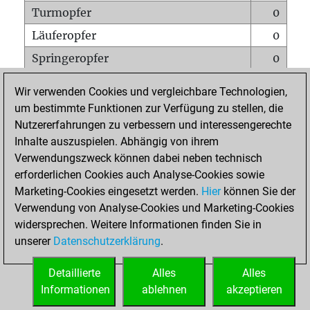
Turmopfer
0
Läuferopfer
0
Springeropfer
0
Bauernopfer
0
Wir verwenden Cookies und vergleichbare Technologien,
Matt auf vollem Brett
0
um bestimmte Funktionen zur Verfügung zu stellen, die
Nutzererfahrungen zu verbessern und interessengerechte
Bauer setzt Matt
0
Inhalte auszuspielen. Abhängig von ihrem
Erstickte Matts
0
Verwendungszweck können dabei neben technisch
Unterverwandlungen
0
erforderlichen Cookies auch Analyse-Cookies sowie
Marketing-Cookies eingesetzt werden.
Hier
können Sie der
Türme auf der siebten
0
Verwendung von Analyse-Cookies und Marketing-Cookies
widersprechen. Weitere Informationen finden Sie in
unserer
Datenschutzerklärung
.
STARTSEITE
Detaillierte
Alles
Alles
Informationen
ablehnen
akzeptieren