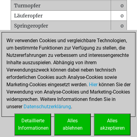
Turmopfer
0
Läuferopfer
0
Springeropfer
0
Bauernopfer
0
Wir verwenden Cookies und vergleichbare Technologien,
Matt auf vollem Brett
0
um bestimmte Funktionen zur Verfügung zu stellen, die
Nutzererfahrungen zu verbessern und interessengerechte
Bauer setzt Matt
0
Inhalte auszuspielen. Abhängig von ihrem
Erstickte Matts
0
Verwendungszweck können dabei neben technisch
Unterverwandlungen
0
erforderlichen Cookies auch Analyse-Cookies sowie
Marketing-Cookies eingesetzt werden.
Hier
können Sie der
Türme auf der siebten
0
Verwendung von Analyse-Cookies und Marketing-Cookies
widersprechen. Weitere Informationen finden Sie in
unserer
Datenschutzerklärung
.
STARTSEITE
Detaillierte
Alles
Alles
Informationen
ablehnen
akzeptieren