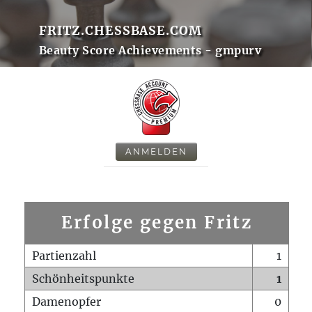
FRITZ.CHESSBASE.COM
Beauty Score Achievements - gmpurv
ANMELDEN
Erfolge gegen Fritz
Partienzahl
1
Schönheitspunkte
1
Damenopfer
0