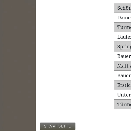
Schön
Dame
Turm
Läufe
Sprin
Bauer
Matt 
Bauer
Ersti
Unte
Türme
STARTSEITE