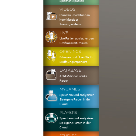
Spielstärke passen
VIDEOS
Stunden über Stunden
hochklassiger
Trainingsvideos
LIVE
Live Partien aus laufenden
Großmeisterturnieren
OPENINGS
Erfassen und Üben Sie Ihr
Eröffnungsrepertoire
DATABASE
Acht Millionen starke
Partien
MYGAMES
Speichern und analysieren
Sie eigene Partien in der
Cloud
PLAYERS
Speichern und analysieren
Sie eigene Partien in der
Cloud
STUDIES