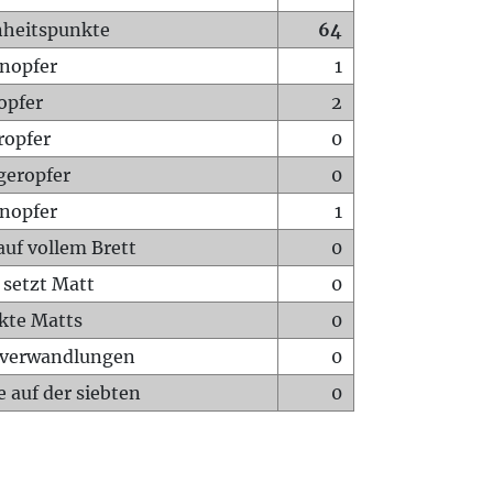
heitspunkte
64
nopfer
1
opfer
2
ropfer
0
geropfer
0
nopfer
1
auf vollem Brett
0
 setzt Matt
0
ckte Matts
0
rverwandlungen
0
 auf der siebten
0