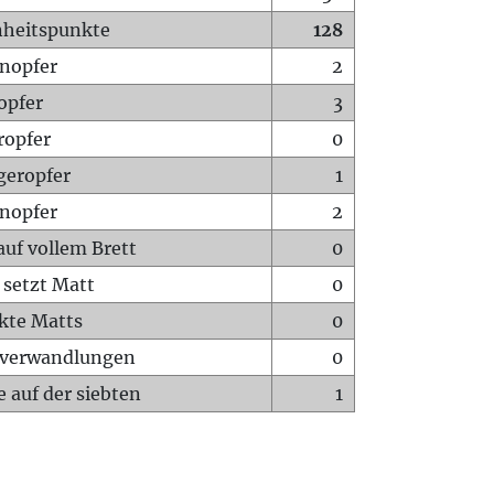
heitspunkte
128
nopfer
2
opfer
3
ropfer
0
geropfer
1
nopfer
2
auf vollem Brett
0
 setzt Matt
0
ckte Matts
0
rverwandlungen
0
 auf der siebten
1