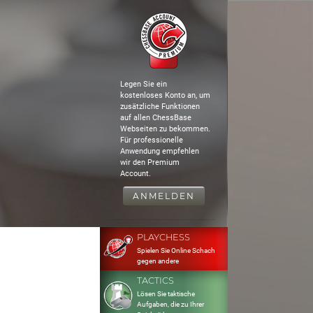
Legen Sie ein
kostenloses Konto an, um
zusätzliche Funktionen
auf allen ChessBase
Webseiten zu bekommen.
Für professionelle
Anwendung empfehlen
wir den Premium
Account.
ANMELDEN
PLAYCHESS
Spielen Sie Online Schach
gegen andere
TACTICS
Lösen Sie taktische
Aufgaben, die zu Ihrer