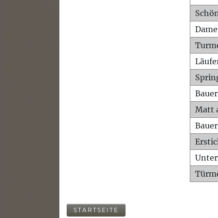
Schön
Dame
Turm
Läufe
Sprin
Bauer
Matt 
Bauer
Ersti
Unte
Türme
STARTSEITE