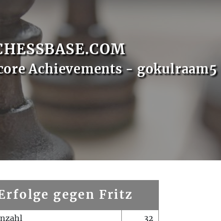
CHESSBASE.COM
core Achievements - gokulraam5
Erfolge gegen Fritz
enzahl
32