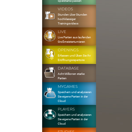
Spielstärke passen
VIDEOS
Stunden über Stunden
hochklassiger
Trainingsvideos
LIVE
Live Partien aus laufenden
Großmeisterturnieren
OPENINGS
Erfassen und Üben Sie Ihr
Eröffnungsrepertoire
DATABASE
Acht Millionen starke
Partien
MYGAMES
Speichern und analysieren
Sie eigene Partien in der
Cloud
PLAYERS
Speichern und analysieren
Sie eigene Partien in der
Cloud
STUDIES