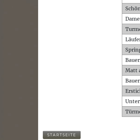
Schön
Dame
Turm
Läufe
Sprin
Bauer
Matt 
Bauer
Ersti
Unte
Türme
STARTSEITE