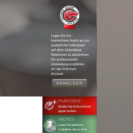
Legen Sie ein
kostenloses Konto an, um
zusätzliche Funktionen
auf allen ChessBase
Webseiten zu bekommen.
Für professionelle
Anwendung empfehlen
wir den Premium
Account.
ANMELDEN
PLAYCHESS
Spielen Sie Online Schach
gegen andere
TACTICS
Lösen Sie taktische
Aufgaben, die zu Ihrer