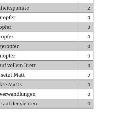
heitspunkte
2
nopfer
0
opfer
0
ropfer
0
geropfer
0
nopfer
0
auf vollem Brett
0
 setzt Matt
0
ckte Matts
0
rverwandlungen
0
 auf der siebten
0