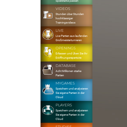
Spielstärke passen
VIDEOS
Stunden über Stunden
hochklassiger
Trainingsvideos
LIVE
Live Partien aus laufenden
Großmeisterturnieren
OPENINGS
Erfassen und Üben Sie Ihr
Eröffnungsrepertoire
DATABASE
Acht Millionen starke
Partien
MYGAMES
Speichern und analysieren
Sie eigene Partien in der
Cloud
PLAYERS
Speichern und analysieren
Sie eigene Partien in der
Cloud
STUDIES