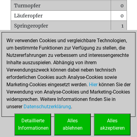
Turmopfer
0
Läuferopfer
0
Springeropfer
1
Bauernopfer
0
Wir verwenden Cookies und vergleichbare Technologien,
Matt auf vollem Brett
0
um bestimmte Funktionen zur Verfügung zu stellen, die
Nutzererfahrungen zu verbessern und interessengerechte
Bauer setzt Matt
0
Inhalte auszuspielen. Abhängig von ihrem
Erstickte Matts
0
Verwendungszweck können dabei neben technisch
Unterverwandlungen
0
erforderlichen Cookies auch Analyse-Cookies sowie
Marketing-Cookies eingesetzt werden.
Hier
können Sie der
Türme auf der siebten
0
Verwendung von Analyse-Cookies und Marketing-Cookies
widersprechen. Weitere Informationen finden Sie in
unserer
Datenschutzerklärung
.
STARTSEITE
Detaillierte
Alles
Alles
Informationen
ablehnen
akzeptieren