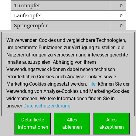
Turmopfer
0
Läuferopfer
0
Springeropfer
0
Bauernopfer
0
Wir verwenden Cookies und vergleichbare Technologien,
Matt auf vollem Brett
0
um bestimmte Funktionen zur Verfügung zu stellen, die
Nutzererfahrungen zu verbessern und interessengerechte
Bauer setzt Matt
0
Inhalte auszuspielen. Abhängig von ihrem
Erstickte Matts
0
Verwendungszweck können dabei neben technisch
Unterverwandlungen
0
erforderlichen Cookies auch Analyse-Cookies sowie
Marketing-Cookies eingesetzt werden.
Hier
können Sie der
Türme auf der siebten
0
Verwendung von Analyse-Cookies und Marketing-Cookies
widersprechen. Weitere Informationen finden Sie in
unserer
Datenschutzerklärung
.
STARTSEITE
Detaillierte
Alles
Alles
Informationen
ablehnen
akzeptieren