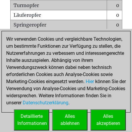
Turmopfer
0
Läuferopfer
0
Springeropfer
0
Bauernopfer
0
Wir verwenden Cookies und vergleichbare Technologien,
Matt auf vollem Brett
0
um bestimmte Funktionen zur Verfügung zu stellen, die
Nutzererfahrungen zu verbessern und interessengerechte
Bauer setzt Matt
0
Inhalte auszuspielen. Abhängig von ihrem
Erstickte Matts
0
Verwendungszweck können dabei neben technisch
Unterverwandlungen
0
erforderlichen Cookies auch Analyse-Cookies sowie
Marketing-Cookies eingesetzt werden.
Hier
können Sie der
Türme auf der siebten
0
Verwendung von Analyse-Cookies und Marketing-Cookies
widersprechen. Weitere Informationen finden Sie in
unserer
Datenschutzerklärung
.
STARTSEITE
Detaillierte
Alles
Alles
Informationen
ablehnen
akzeptieren