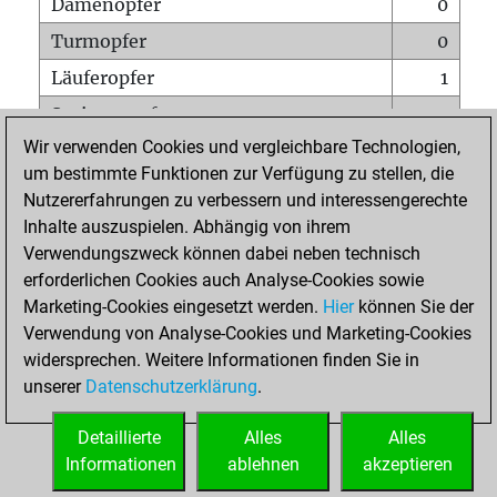
Damenopfer
0
Turmopfer
0
Läuferopfer
1
Springeropfer
0
Wir verwenden Cookies und vergleichbare Technologien,
Bauernopfer
1
um bestimmte Funktionen zur Verfügung zu stellen, die
Matt auf vollem Brett
0
Nutzererfahrungen zu verbessern und interessengerechte
Bauer setzt Matt
0
Inhalte auszuspielen. Abhängig von ihrem
Verwendungszweck können dabei neben technisch
Erstickte Matts
0
erforderlichen Cookies auch Analyse-Cookies sowie
Unterverwandlungen
0
Marketing-Cookies eingesetzt werden.
Hier
können Sie der
Verwendung von Analyse-Cookies und Marketing-Cookies
Türme auf der siebten
0
widersprechen. Weitere Informationen finden Sie in
unserer
Datenschutzerklärung
.
STARTSEITE
Detaillierte
Alles
Alles
Informationen
ablehnen
akzeptieren