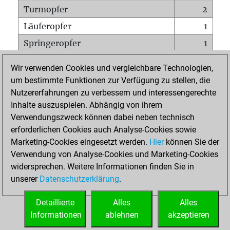
Turmopfer
2
Läuferopfer
1
Springeropfer
1
Bauernopfer
6
Wir verwenden Cookies und vergleichbare Technologien,
Matt auf vollem Brett
0
um bestimmte Funktionen zur Verfügung zu stellen, die
Nutzererfahrungen zu verbessern und interessengerechte
Bauer setzt Matt
0
Inhalte auszuspielen. Abhängig von ihrem
Erstickte Matts
0
Verwendungszweck können dabei neben technisch
Unterverwandlungen
0
erforderlichen Cookies auch Analyse-Cookies sowie
Marketing-Cookies eingesetzt werden.
Hier
können Sie der
Türme auf der siebten
1
Verwendung von Analyse-Cookies und Marketing-Cookies
widersprechen. Weitere Informationen finden Sie in
unserer
Datenschutzerklärung
.
STARTSEITE
Detaillierte
Alles
Alles
Informationen
ablehnen
akzeptieren