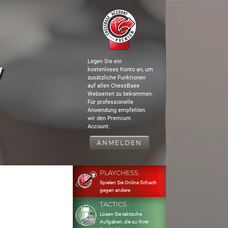
Legen Sie ein
7
kostenloses Konto an, um
zusätzliche Funktionen
auf allen ChessBase
Webseiten zu bekommen.
Für professionelle
Anwendung empfehlen
wir den Premium
Account.
ANMELDEN
PLAYCHESS
Spielen Sie Online Schach
gegen andere
TACTICS
Lösen Sie taktische
Aufgaben, die zu Ihrer