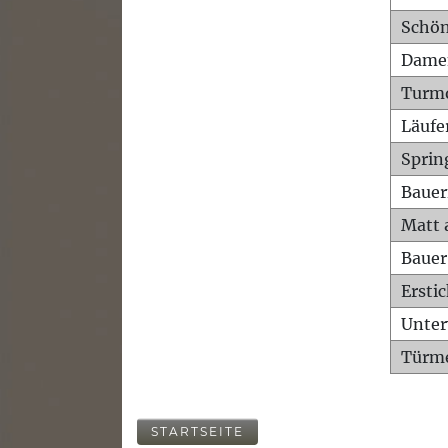
Schön
Dame
Turm
Läufe
Sprin
Bauer
Matt 
Bauer
Ersti
Unte
Türme
STARTSEITE