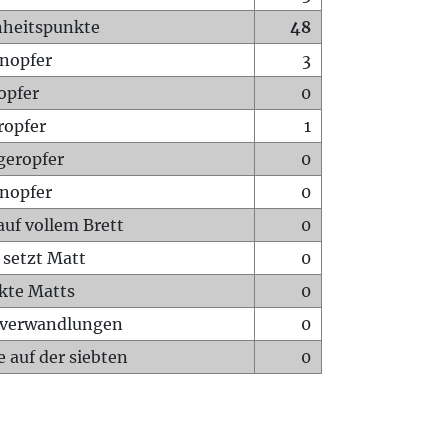
heitspunkte
48
nopfer
3
opfer
0
ropfer
1
geropfer
0
nopfer
0
auf vollem Brett
0
 setzt Matt
0
ckte Matts
0
rverwandlungen
0
 auf der siebten
0