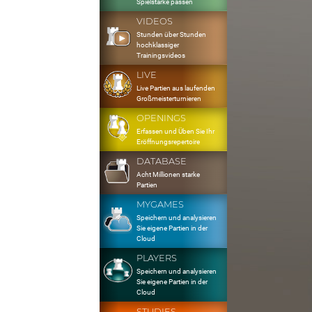
Spielstärke passen
VIDEOS
Stunden über Stunden
hochklassiger
Trainingsvideos
LIVE
Live Partien aus laufenden
Großmeisterturnieren
OPENINGS
Erfassen und Üben Sie Ihr
Eröffnungsrepertoire
DATABASE
Acht Millionen starke
Partien
MYGAMES
Speichern und analysieren
Sie eigene Partien in der
Cloud
PLAYERS
Speichern und analysieren
Sie eigene Partien in der
Cloud
STUDIES