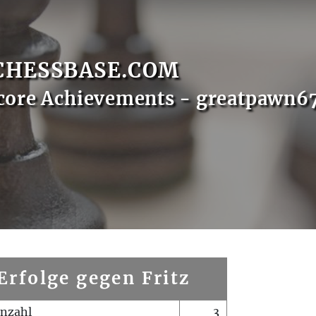
CHESSBASE.COM
core Achievements - greatpawn6
Erfolge gegen Fritz
enzahl
3