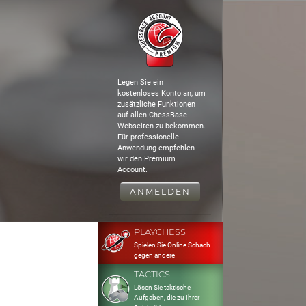
Legen Sie ein
kostenloses Konto an, um
zusätzliche Funktionen
auf allen ChessBase
Webseiten zu bekommen.
Für professionelle
Anwendung empfehlen
wir den Premium
Account.
ANMELDEN
PLAYCHESS
Spielen Sie Online Schach
gegen andere
TACTICS
Lösen Sie taktische
Aufgaben, die zu Ihrer