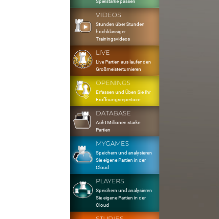
Spielstärke passen
VIDEOS
Stunden über Stunden
hochklassiger
Trainingsvideos
LIVE
Live Partien aus laufenden
Großmeisterturnieren
OPENINGS
Erfassen und Üben Sie Ihr
Eröffnungsrepertoire
DATABASE
Acht Millionen starke
Partien
MYGAMES
Speichern und analysieren
Sie eigene Partien in der
Cloud
PLAYERS
Speichern und analysieren
Sie eigene Partien in der
Cloud
STUDIES