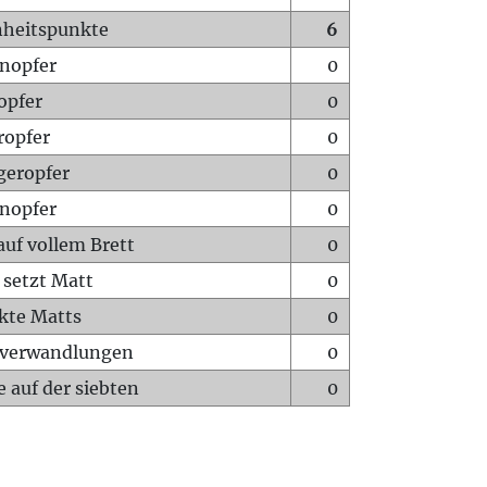
heitspunkte
6
nopfer
0
opfer
0
ropfer
0
geropfer
0
nopfer
0
auf vollem Brett
0
 setzt Matt
0
ckte Matts
0
rverwandlungen
0
 auf der siebten
0