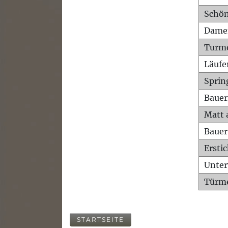
Schön
Dame
Turm
Läufe
Sprin
Bauer
Matt 
Bauer
Ersti
Unte
Türme
STARTSEITE