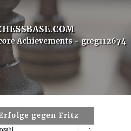
CHESSBASE.COM
core Achievements - greg112674
Erfolge gegen Fritz
enzahl
1