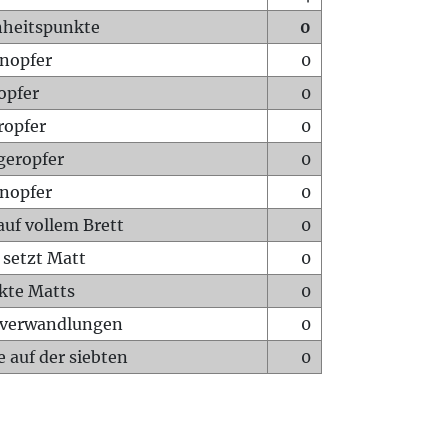
heitspunkte
0
nopfer
0
opfer
0
ropfer
0
geropfer
0
nopfer
0
auf vollem Brett
0
 setzt Matt
0
ckte Matts
0
rverwandlungen
0
 auf der siebten
0