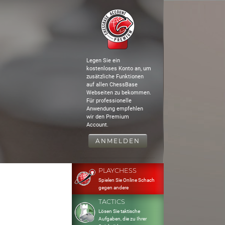
Legen Sie ein
kostenloses Konto an, um
zusätzliche Funktionen
auf allen ChessBase
Webseiten zu bekommen.
Für professionelle
Anwendung empfehlen
wir den Premium
Account.
ANMELDEN
PLAYCHESS
Spielen Sie Online Schach
gegen andere
TACTICS
Lösen Sie taktische
Aufgaben, die zu Ihrer