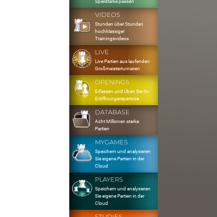
Spielstärke passen
VIDEOS
Stunden über Stunden
hochklassiger
Trainingsvideos
LIVE
Live Partien aus laufenden
Großmeisterturnieren
OPENINGS
Erfassen und Üben Sie Ihr
Eröffnungsrepertoire
DATABASE
Acht Millionen starke
Partien
MYGAMES
Speichern und analysieren
Sie eigene Partien in der
Cloud
PLAYERS
Speichern und analysieren
Sie eigene Partien in der
Cloud
STUDIES