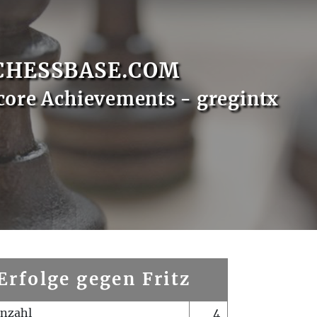
CHESSBASE.COM
core Achievements - gregintx
Erfolge gegen Fritz
enzahl
4