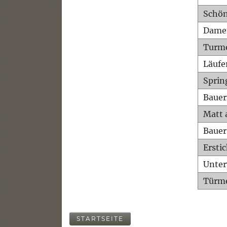
Schön
Dame
Turm
Läufe
Sprin
Bauer
Matt 
Bauer
Ersti
Unte
Türme
STARTSEITE