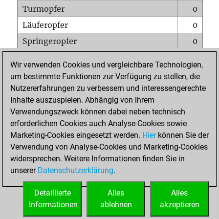
Turmopfer
0
Läuferopfer
0
Springeropfer
0
Bauernopfer
0
Wir verwenden Cookies und vergleichbare Technologien,
Matt auf vollem Brett
0
um bestimmte Funktionen zur Verfügung zu stellen, die
Nutzererfahrungen zu verbessern und interessengerechte
Bauer setzt Matt
0
Inhalte auszuspielen. Abhängig von ihrem
Erstickte Matts
0
Verwendungszweck können dabei neben technisch
Unterverwandlungen
0
erforderlichen Cookies auch Analyse-Cookies sowie
Marketing-Cookies eingesetzt werden.
Hier
können Sie der
Türme auf der siebten
0
Verwendung von Analyse-Cookies und Marketing-Cookies
widersprechen. Weitere Informationen finden Sie in
unserer
Datenschutzerklärung
.
STARTSEITE
Detaillierte
Alles
Alles
Informationen
ablehnen
akzeptieren