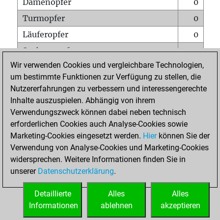
Damenopfer
0
Turmopfer
0
Läuferopfer
0
Springeropfer
0
Wir verwenden Cookies und vergleichbare Technologien,
Bauernopfer
0
um bestimmte Funktionen zur Verfügung zu stellen, die
Matt auf vollem Brett
0
Nutzererfahrungen zu verbessern und interessengerechte
Bauer setzt Matt
0
Inhalte auszuspielen. Abhängig von ihrem
Verwendungszweck können dabei neben technisch
Erstickte Matts
0
erforderlichen Cookies auch Analyse-Cookies sowie
Unterverwandlungen
0
Marketing-Cookies eingesetzt werden.
Hier
können Sie der
Verwendung von Analyse-Cookies und Marketing-Cookies
Türme auf der siebten
0
widersprechen. Weitere Informationen finden Sie in
unserer
Datenschutzerklärung
.
STARTSEITE
Detaillierte
Alles
Alles
Informationen
ablehnen
akzeptieren