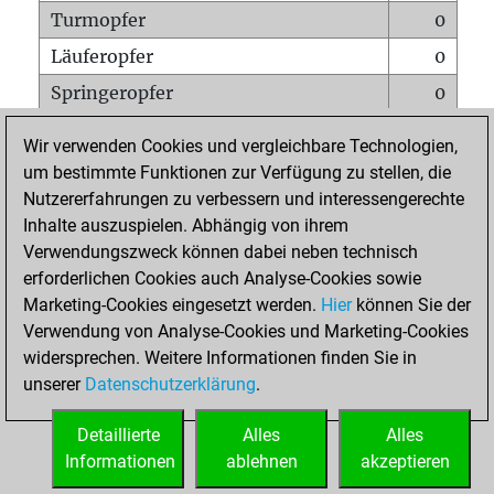
Turmopfer
0
Läuferopfer
0
Springeropfer
0
Bauernopfer
0
Wir verwenden Cookies und vergleichbare Technologien,
Matt auf vollem Brett
0
um bestimmte Funktionen zur Verfügung zu stellen, die
Nutzererfahrungen zu verbessern und interessengerechte
Bauer setzt Matt
0
Inhalte auszuspielen. Abhängig von ihrem
Erstickte Matts
0
Verwendungszweck können dabei neben technisch
Unterverwandlungen
0
erforderlichen Cookies auch Analyse-Cookies sowie
Marketing-Cookies eingesetzt werden.
Hier
können Sie der
Türme auf der siebten
0
Verwendung von Analyse-Cookies und Marketing-Cookies
widersprechen. Weitere Informationen finden Sie in
unserer
Datenschutzerklärung
.
STARTSEITE
Detaillierte
Alles
Alles
Informationen
ablehnen
akzeptieren