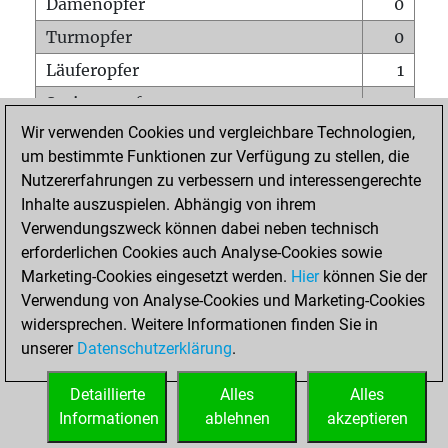
Damenopfer
0
Turmopfer
0
Läuferopfer
1
Springeropfer
1
Wir verwenden Cookies und vergleichbare Technologien,
Bauernopfer
0
um bestimmte Funktionen zur Verfügung zu stellen, die
Matt auf vollem Brett
0
Nutzererfahrungen zu verbessern und interessengerechte
Bauer setzt Matt
0
Inhalte auszuspielen. Abhängig von ihrem
Verwendungszweck können dabei neben technisch
Erstickte Matts
0
erforderlichen Cookies auch Analyse-Cookies sowie
Unterverwandlungen
0
Marketing-Cookies eingesetzt werden.
Hier
können Sie der
Verwendung von Analyse-Cookies und Marketing-Cookies
Türme auf der siebten
0
widersprechen. Weitere Informationen finden Sie in
unserer
Datenschutzerklärung
.
STARTSEITE
Detaillierte
Alles
Alles
Informationen
ablehnen
akzeptieren