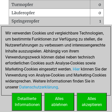
Turmopfer
0
Läuferopfer
0
Springeropfer
1
Bauernopfer
0
Wir verwenden Cookies und vergleichbare Technologien,
Matt auf vollem Brett
0
um bestimmte Funktionen zur Verfügung zu stellen, die
Nutzererfahrungen zu verbessern und interessengerechte
Bauer setzt Matt
0
Inhalte auszuspielen. Abhängig von ihrem
Erstickte Matts
0
Verwendungszweck können dabei neben technisch
Unterverwandlungen
0
erforderlichen Cookies auch Analyse-Cookies sowie
Marketing-Cookies eingesetzt werden.
Hier
können Sie der
Türme auf der siebten
0
Verwendung von Analyse-Cookies und Marketing-Cookies
widersprechen. Weitere Informationen finden Sie in
unserer
Datenschutzerklärung
.
STARTSEITE
Detaillierte
Alles
Alles
Informationen
ablehnen
akzeptieren