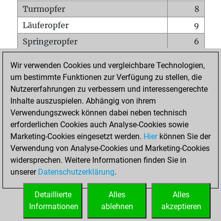
Turmopfer
8
Läuferopfer
9
Springeropfer
6
Bauernopfer
16
Wir verwenden Cookies und vergleichbare Technologien,
Matt auf vollem Brett
0
um bestimmte Funktionen zur Verfügung zu stellen, die
Nutzererfahrungen zu verbessern und interessengerechte
Bauer setzt Matt
1
Inhalte auszuspielen. Abhängig von ihrem
Erstickte Matts
0
Verwendungszweck können dabei neben technisch
Unterverwandlungen
0
erforderlichen Cookies auch Analyse-Cookies sowie
Marketing-Cookies eingesetzt werden.
Hier
können Sie der
Türme auf der siebten
4
Verwendung von Analyse-Cookies und Marketing-Cookies
widersprechen. Weitere Informationen finden Sie in
unserer
Datenschutzerklärung
.
STARTSEITE
Detaillierte
Alles
Alles
Informationen
ablehnen
akzeptieren