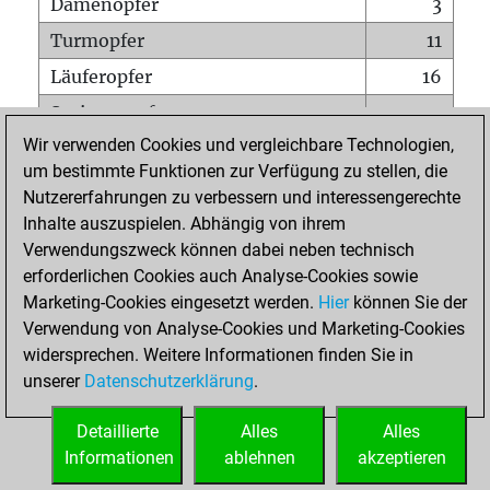
Damenopfer
3
Turmopfer
11
Läuferopfer
16
Springeropfer
13
Wir verwenden Cookies und vergleichbare Technologien,
Bauernopfer
28
um bestimmte Funktionen zur Verfügung zu stellen, die
Matt auf vollem Brett
0
Nutzererfahrungen zu verbessern und interessengerechte
Bauer setzt Matt
1
Inhalte auszuspielen. Abhängig von ihrem
Verwendungszweck können dabei neben technisch
Erstickte Matts
0
erforderlichen Cookies auch Analyse-Cookies sowie
Unterverwandlungen
0
Marketing-Cookies eingesetzt werden.
Hier
können Sie der
Verwendung von Analyse-Cookies und Marketing-Cookies
Türme auf der siebten
3
widersprechen. Weitere Informationen finden Sie in
unserer
Datenschutzerklärung
.
STARTSEITE
Detaillierte
Alles
Alles
Informationen
ablehnen
akzeptieren