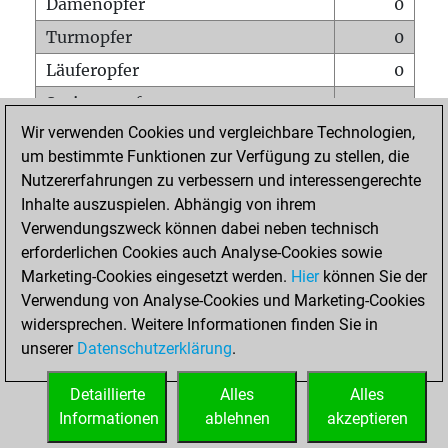
Damenopfer
0
Turmopfer
0
Läuferopfer
0
Springeropfer
0
Wir verwenden Cookies und vergleichbare Technologien,
Bauernopfer
0
um bestimmte Funktionen zur Verfügung zu stellen, die
Matt auf vollem Brett
0
Nutzererfahrungen zu verbessern und interessengerechte
Bauer setzt Matt
0
Inhalte auszuspielen. Abhängig von ihrem
Verwendungszweck können dabei neben technisch
Erstickte Matts
0
erforderlichen Cookies auch Analyse-Cookies sowie
Unterverwandlungen
0
Marketing-Cookies eingesetzt werden.
Hier
können Sie der
Verwendung von Analyse-Cookies und Marketing-Cookies
Türme auf der siebten
0
widersprechen. Weitere Informationen finden Sie in
unserer
Datenschutzerklärung
.
STARTSEITE
Detaillierte
Alles
Alles
Informationen
ablehnen
akzeptieren